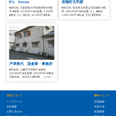
K's house
若槻町古民家
498,000
円
■所在地: 大阪府枚方市長尾峠町36番3
■所在地: 奈良県大和郡山市若槻町 ■賃
■
号 ■賃料: 42,000円 ■共益費: 4,000円
料: 498,000円 ■共益費: なし ■敷金:
共
■敷金: ない ■礼金: 42,000円 ■更新料:
1,000,000円 ■礼金: 不詳 ■更新料: 不
益
10,000円/2年 ■賃貸借契約期間: 2年 ■
詳
費…
交通: JR学研都市線長尾駅 バス5分
な
停歩2分 ■設備: 給湯 エアコン 室内
し
洗濯機置場 クローゼット ■入居時期:
即時
戸津東代 貸倉庫・事務所
■所在地: 八幡市戸津東代 ■賃料:
126,000円 ■共益費: 400,000円 ■敷金:
京阪本線 石清水八幡宮駅 バス12分
「下奈良」停歩14分 ■礼金: 昭和53年
11月 ■更新料: 191.16㎡（1F：113.4
㎡ 2F：77.76㎡）
当社について
物件メニュー
トップページ
売買建物
会社概要
売買土地
お問い合わせ
賃貸建物