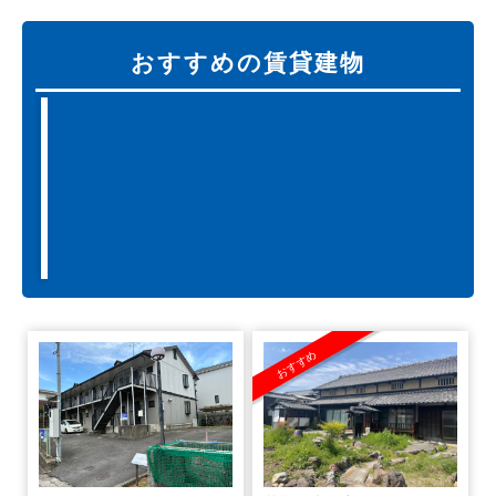
おすすめの賃貸建物
若
槻
■
所
町
在
古
地…
奈
民
良
家
県
大
和
おすすめ
郡
山
市
若
槻
町
■
賃
料…