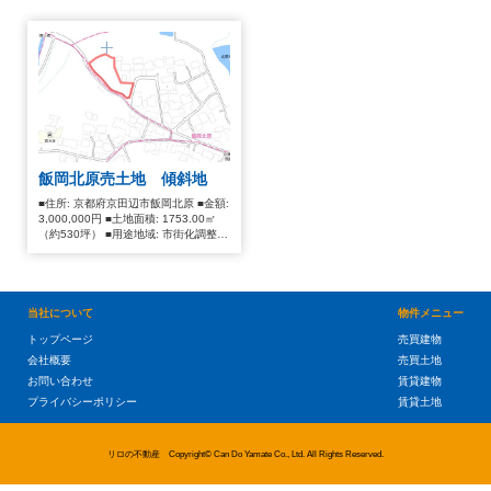
飯岡北原売土地 傾斜地
■住所: 京都府京田辺市飯岡北原 ■金額:
3,000,000円 ■土地面積: 1753.00㎡
（約530坪） ■用途地域: 市街化調整区
域
当社について
物件メニュー
トップページ
売買建物
会社概要
売買土地
お問い合わせ
賃貸建物
プライバシーポリシー
賃貸土地
リロの不動産 Copyright©
Can Do Yamate Co., Ltd.
All Rights Reserved.