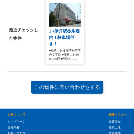
最近チェックし
JR伊丹駅徒歩圏
内！駐車場付
た物件
き！
■住所…兵庫県伊丹市伊
丹５丁目 ■価格…8,00
0,000円 ■間取り…2LD
K
この物件に問い合わせをする
当社について
物件メニュー
トップページ
売買建物
会社概要
売買土地
お問い合わせ
賃貸建物