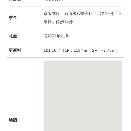
京阪本線 石清水八幡宮駅 バス12分「下
敷金
奈良」停歩14分
礼金
昭和53年11月
更新料
191.16㎡（1F：113.4㎡ 2F：77.76㎡）
地図