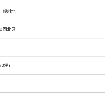
 傾斜地
飯岡北原
530坪）